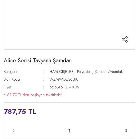
Alice Serisi Tavşanlı Şamdan
Kategori
HAM OBJELER
,
Polyester
,
Şamdan/Mumluk
Stok Kodu
WZMW5CS6UA
Fiyat
656,46 TL + KDV
* 81,70 TL den başlayan taksitlerle!
787,75 TL