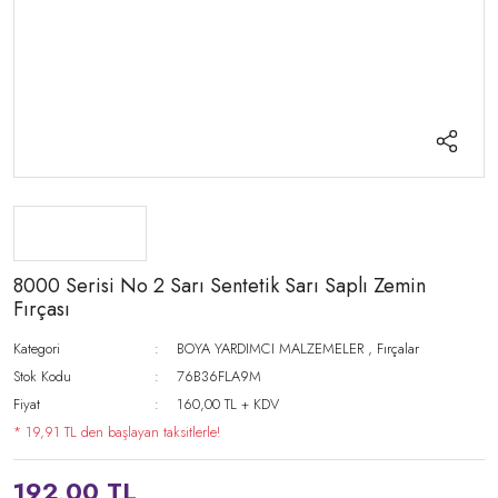
8000 Serisi No 2 Sarı Sentetik Sarı Saplı Zemin
Fırçası
Kategori
BOYA YARDIMCI MALZEMELER
,
Fırçalar
Stok Kodu
76B36FLA9M
Fiyat
160,00 TL + KDV
* 19,91 TL den başlayan taksitlerle!
192,00 TL