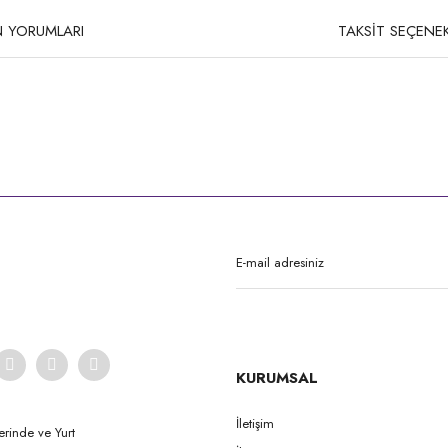
 YORUMLARI
TAKSİT SEÇENEK
rda yetersiz gördüğünüz noktaları öneri formunu kullanarak tarafımıza iletebilirsi
Bu ürüne ilk yorumu siz yapın!
Yorum Yaz
KURUMSAL
İletişim
erinde ve Yurt