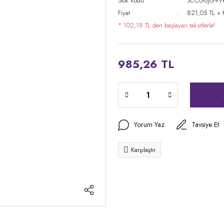
Stok Kodu
SCCG6JG9V
Fiyat
821,05 TL +
* 102,18 TL den başlayan taksitlerle!
985,26 TL
Yorum Yaz
Tavsiye Et
Karşılaştır