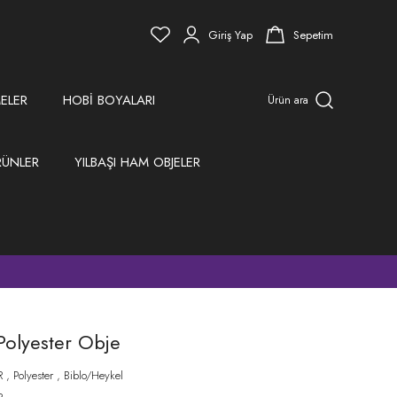
Giriş Yap
Sepetim
ELER
HOBİ BOYALARI
Ürün ara
RÜNLER
YILBAŞI HAM OBJELER
)
Polyester Obje
R
,
Polyester
,
Biblo/Heykel