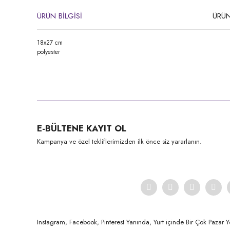
ÜRÜN BİLGİSİ
ÜRÜN
18x27 cm
polyester
Bu ürünün fiyat bilgisi, resim, ürün açıklamalarında ve diğer konula
Görüş ve önerileriniz için teşekkür ederiz.
Ürün resmi kalitesiz, bozuk veya görüntülenemiyor.
E-BÜLTENE KAYIT OL
Ürün açıklamasında eksik bilgiler bulunuyor.
Kampanya ve özel tekliflerimizden ilk önce siz yararlanın.
Ürün bilgilerinde hatalar bulunuyor.
Ürün fiyatı diğer sitelerden daha pahalı.
Bu ürüne benzer farklı alternatifler olmalı.
Instagram, Facebook, Pinterest Yanında, Yurt içinde Bir Çok Pazar Y