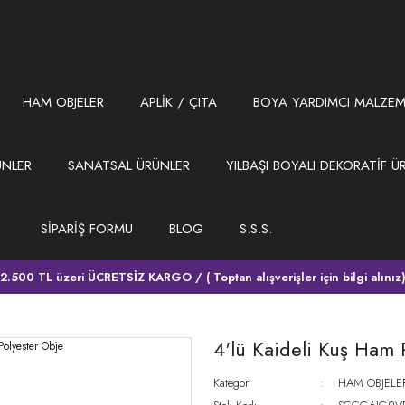
HAM OBJELER
APLİK / ÇITA
BOYA YARDIMCI MALZEM
ÜNLER
SANATSAL ÜRÜNLER
YILBAŞI BOYALI DEKORATİF Ü
SİPARİŞ FORMU
BLOG
S.S.S.
2.500 TL üzeri ÜCRETSİZ KARGO / ( Toptan alışverişler için bilgi alınız
4'lü Kaideli Kuş Ham 
Kategori
HAM OBJELE