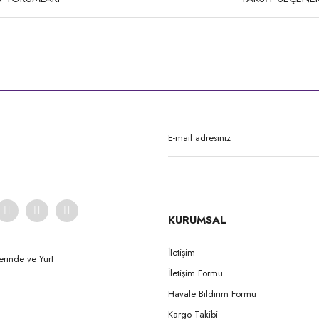
rda yetersiz gördüğünüz noktaları öneri formunu kullanarak tarafımıza iletebilirsi
Bu ürüne ilk yorumu siz yapın!
Yorum Yaz
KURUMSAL
İletişim
erinde ve Yurt
İletişim Formu
Gönder
Havale Bildirim Formu
Kargo Takibi