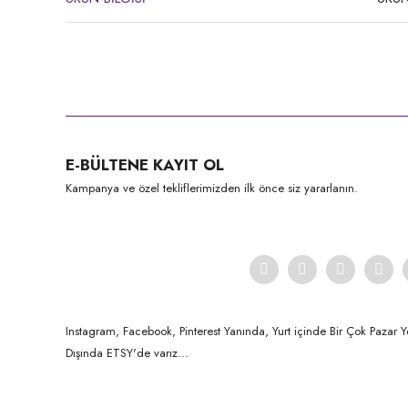
Bu ürünün fiyat bilgisi, resim, ürün açıklamalarında ve diğer konula
Görüş ve önerileriniz için teşekkür ederiz.
Ürün resmi kalitesiz, bozuk veya görüntülenemiyor.
E-BÜLTENE KAYIT OL
Ürün açıklamasında eksik bilgiler bulunuyor.
Kampanya ve özel tekliflerimizden ilk önce siz yararlanın.
Ürün bilgilerinde hatalar bulunuyor.
Ürün fiyatı diğer sitelerden daha pahalı.
Bu ürüne benzer farklı alternatifler olmalı.
Instagram, Facebook, Pinterest Yanında, Yurt içinde Bir Çok Pazar Y
Dışında ETSY'de varız...