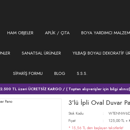
HAM OBJELER
APLİK / ÇITA
BOYA YARDIMCI MALZEM
ÜNLER
SANATSAL ÜRÜNLER
YILBAŞI BOYALI DEKORATİF Ü
SİPARİŞ FORMU
BLOG
S.S.S.
2.500 TL üzeri ÜCRETSİZ KARGO / ( Toptan alışverişler için bilgi alınız
3'lü İpli Oval Duvar P
Stok Kodu
WTENNW6D
Fiyat
125,00 TL + 
* 15,56 TL den başlayan taksitlerle!