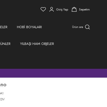
Giriş Yap
Sepetim
ELER
HOBİ BOYALARI
Ürün ara
RÜNLER
YILBAŞI HAM OBJELER
)
ano
A1
KDV