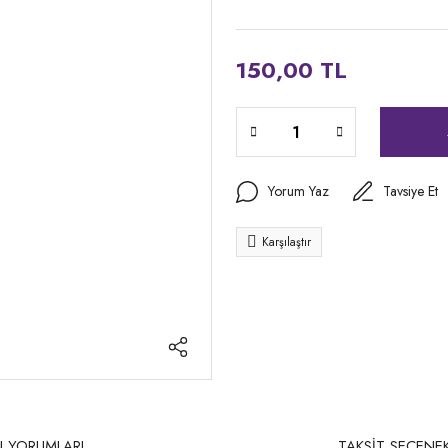
150,00 TL
Yorum Yaz
Tavsiye Et
Karşılaştır
 YORUMLARI
TAKSİT SEÇENEK