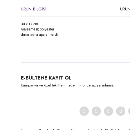
ÜRÜN BİLGİSİ
ÜRÜN
30 x 17 cm
malzemesi; polyester
duvar asma aparatı vardır
Bu ürünün fiyat bilgisi, resim, ürün açıklamalarında ve diğer konula
Görüş ve önerileriniz için teşekkür ederiz.
Ürün resmi kalitesiz, bozuk veya görüntülenemiyor.
E-BÜLTENE KAYIT OL
Ürün açıklamasında eksik bilgiler bulunuyor.
Kampanya ve özel tekliflerimizden ilk önce siz yararlanın.
Ürün bilgilerinde hatalar bulunuyor.
Ürün fiyatı diğer sitelerden daha pahalı.
Bu ürüne benzer farklı alternatifler olmalı.