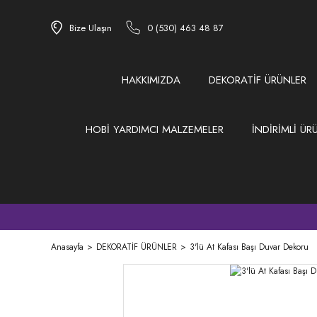
Bize Ulaşın
0 (530) 463 48 87
HAKKIMIZDA
DEKORATİF ÜRÜNLER
HOBİ YARDIMCI MALZEMELER
İNDİRİMLİ ÜR
Anasayfa
DEKORATİF ÜRÜNLER
3'lü At Kafası Başı Duvar Dekoru