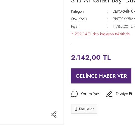
3'lü At Kafası Başı D
Kategori
DEKORATİF Ü
Stok Kodu
9NTP3XK5M
Fiyat
1.785,00 TL 
* 222,14 TL den başlayan taksitlerle!
2.142,00 TL
GELİNCE HABER VER
Yorum Yaz
Tavsiye Et
Karşılaştır