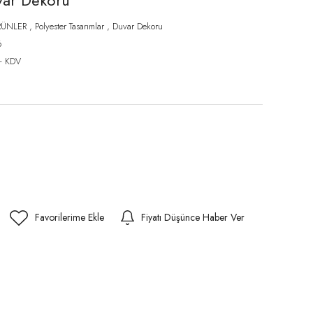
uvar Dekoru
RÜNLER
,
Polyester Tasarımlar
,
Duvar Dekoru
6
+ KDV
Fiyatı Düşünce Haber Ver