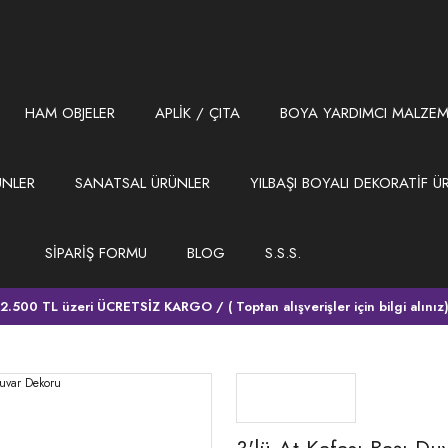
HAM OBJELER
APLİK / ÇITA
BOYA YARDIMCI MALZEM
ÜNLER
SANATSAL ÜRÜNLER
YILBAŞI BOYALI DEKORATİF Ü
SİPARİŞ FORMU
BLOG
S.S.S.
2.500 TL üzeri ÜCRETSİZ KARGO / ( Toptan alışverişler için bilgi alınız