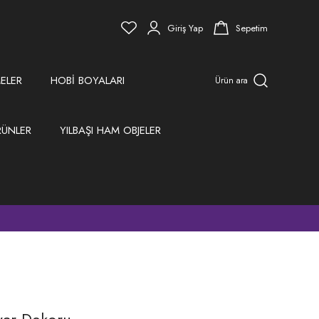
Giriş Yap
Sepetim
ELER
HOBİ BOYALARI
Ürün ara
RÜNLER
YILBAŞI HAM OBJELER
)