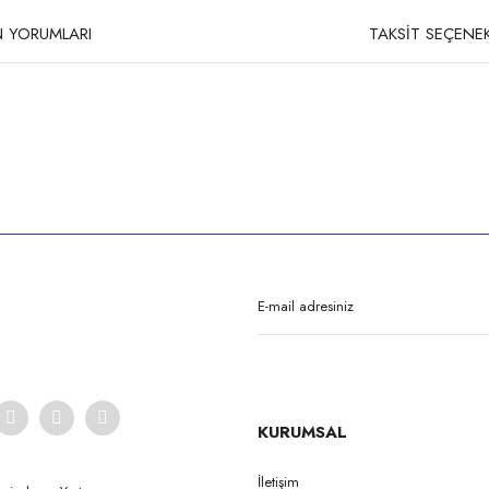
 YORUMLARI
TAKSİT SEÇENEK
rda yetersiz gördüğünüz noktaları öneri formunu kullanarak tarafımıza iletebilirsi
Bu ürüne ilk yorumu siz yapın!
Yorum Yaz
KURUMSAL
İletişim