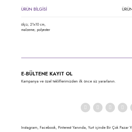
ÜRÜN BİLGİSİ
ÜRÜN
ölçü; 21x10 cm,
malzeme; polyester
Bu ürünün fiyat bilgisi, resim, ürün açıklamalarında ve diğer konula
Görüş ve önerileriniz için teşekkür ederiz.
Ürün resmi kalitesiz, bozuk veya görüntülenemiyor.
E-BÜLTENE KAYIT OL
Ürün açıklamasında eksik bilgiler bulunuyor.
Kampanya ve özel tekliflerimizden ilk önce siz yararlanın.
Ürün bilgilerinde hatalar bulunuyor.
Ürün fiyatı diğer sitelerden daha pahalı.
Bu ürüne benzer farklı alternatifler olmalı.
Instagram, Facebook, Pinterest Yanında, Yurt içinde Bir Çok Pazar Y