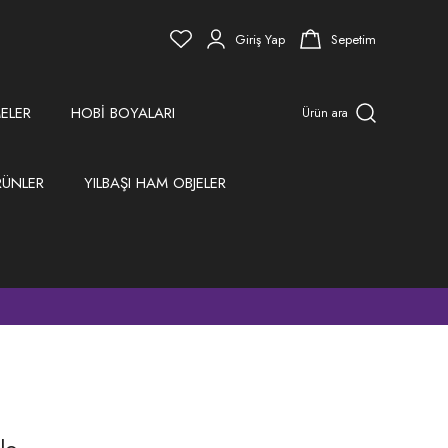
Giriş Yap
Sepetim
ELER
HOBİ BOYALARI
Ürün ara
RÜNLER
YILBAŞI HAM OBJELER
)