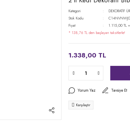
2'li Kedi Dekoratif Bib
Kategori
DEKORATİF Ü
Stok Kodu
C14NVNWJ
Fiyat
1.115,00 TL 
* 138,76 TL den başlayan taksitlerle!
1.338,00 TL
Yorum Yaz
Tavsiye Et
Karşılaştır