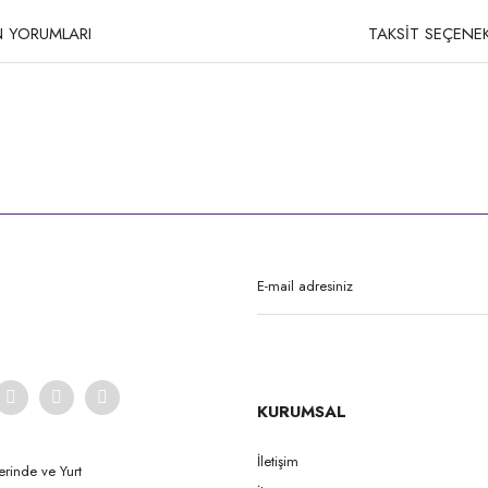
 YORUMLARI
TAKSİT SEÇENEK
rda yetersiz gördüğünüz noktaları öneri formunu kullanarak tarafımıza iletebilirsi
Bu ürüne ilk yorumu siz yapın!
Yorum Yaz
KURUMSAL
İletişim
erinde ve Yurt