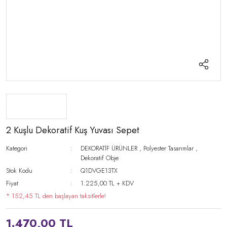
2 Kuşlu Dekoratif Kuş Yuvası Sepet
Kategori
DEKORATİF ÜRÜNLER
,
Polyester Tasarımlar
,
Dekoratif Obje
Stok Kodu
Q1DVGE13TX
Fiyat
1.225,00 TL + KDV
* 152,45 TL den başlayan taksitlerle!
1.470,00 TL